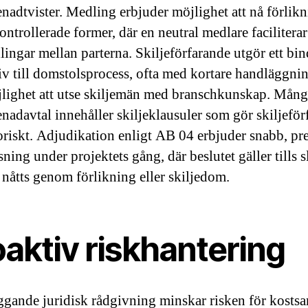
enadtvister. Medling erbjuder möjlighet att nå förlik
ontrollerade former, där en neutral medlare faciliterar
lingar mellan parterna. Skiljeförfarande utgör ett bi
tiv till domstolsprocess, ofta med kortare handläggni
lighet att utse skiljemän med branschkunskap. Mång
enadavtal innehåller skiljeklausuler som gör skiljefö
oriskt. Adjudikation enligt AB 04 erbjuder snabb, pr
sning under projektets gång, där beslutet gäller tills s
 nåtts genom förlikning eller skiljedom.
aktiv riskhantering
gande juridisk rådgivning minskar risken för kost