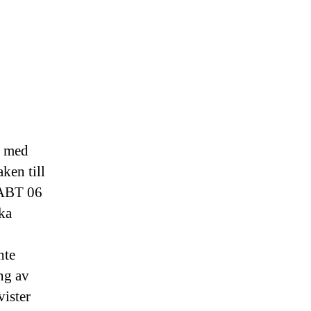
s med
ken till
 ABT 06
cka
nte
ng av
vister