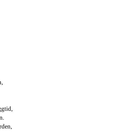
n,
gtid,
n.
rden,