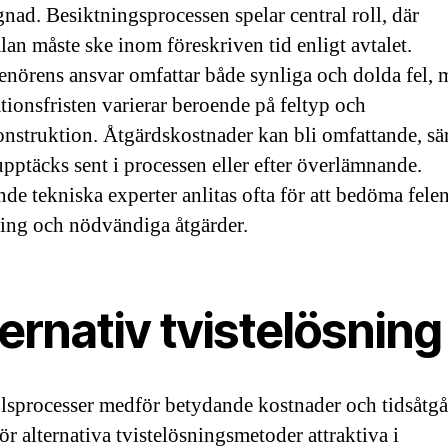
ad. Besiktningsprocessen spelar central roll, där
lan måste ske inom föreskriven tid enligt avtalet.
enörens ansvar omfattar både synliga och dolda fel, 
tionsfristen varierar beroende på feltyp och
onstruktion. Åtgärdskostnader kan bli omfattande, sär
 upptäcks sent i processen eller efter överlämnande.
de tekniska experter anlitas ofta för att bedöma fele
ing och nödvändiga åtgärder.
ernativ tvistelösning
sprocesser medför betydande kostnader och tidsåtgå
ör alternativa tvistelösningsmetoder attraktiva i