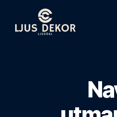
Ljus
Dekorationer
Ljusdal
Nav
utman