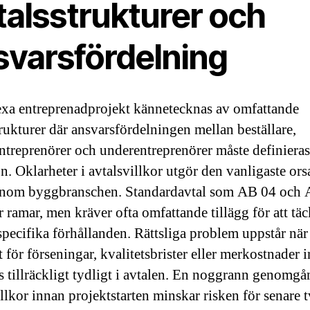
talsstrukturer och
svarsfördelning
a entreprenadprojekt kännetecknas av omfattande
trukturer där ansvarsfördelningen mellan beställare,
treprenörer och underentreprenörer måste definiera
n. Oklarheter i avtalsvillkor utgör den vanligaste orsa
 inom byggbranschen. Standardavtal som AB 04 och
r ramar, men kräver ofta omfattande tillägg för att tä
specifika förhållanden. Rättsliga problem uppstår när
 för förseningar, kvalitetsbrister eller merkostnader i
ts tillräckligt tydligt i avtalen. En noggrann genomgå
llkor innan projektstarten minskar risken för senare t