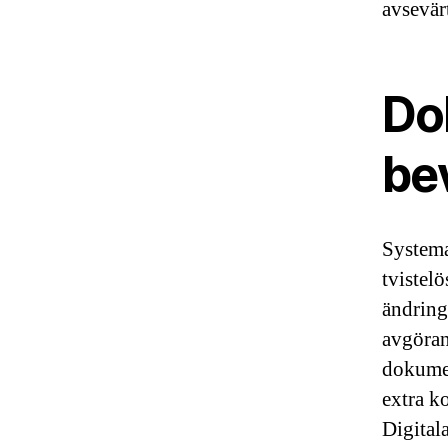
avsevär
Do
be
Systema
tvistel
ändring
avgöran
dokumen
extra ko
Digital