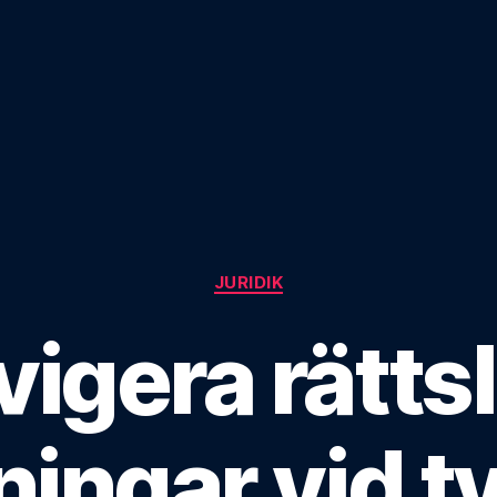
Kategorier
JURIDIK
igera rätts
ingar vid tvi