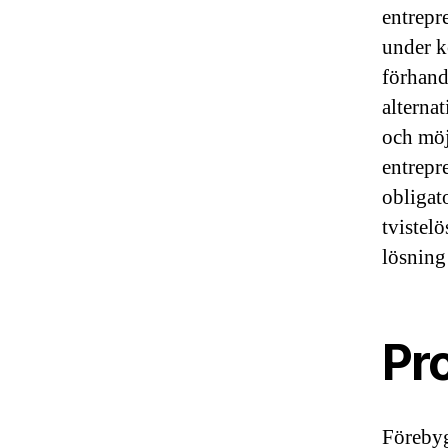
entrepr
under k
förhand
alterna
och möj
entrepr
obligat
tvistelö
lösning
Pro
Förebyg