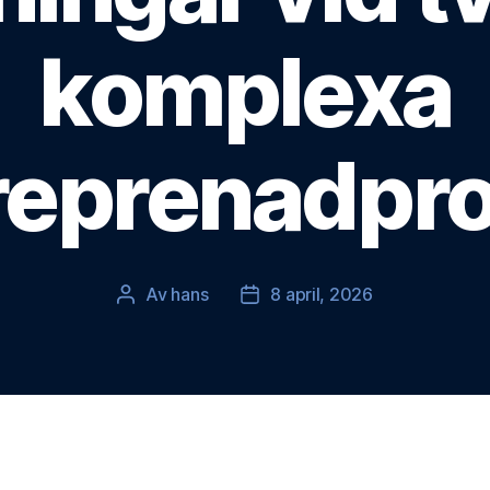
komplexa
reprenadpro
Av
hans
8 april, 2026
Inläggsförfattare
Inläggsdatum