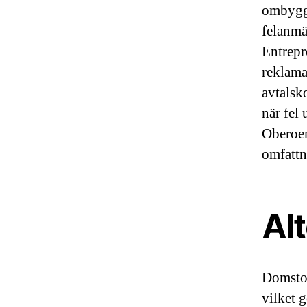
ombyggn
felanmä
Entrepr
reklama
avtalsk
när fel
Oberoen
omfattn
Alt
Domstol
vilket g