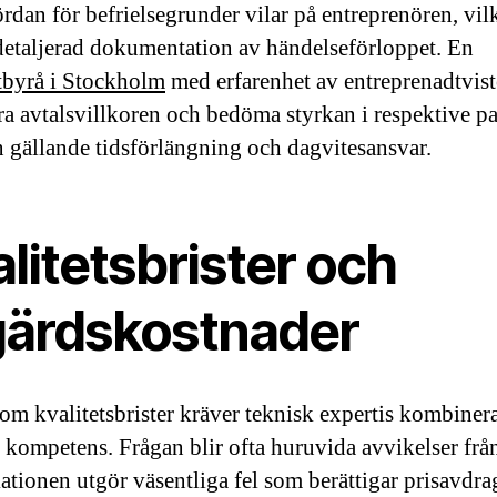
rdan för befrielsegrunder vilar på entreprenören, vil
detaljerad dokumentation av händelseförloppet. En
byrå i Stockholm
med erfarenhet av entreprenadtvist
ra avtalsvillkoren och bedöma styrkan i respektive pa
n gällande tidsförlängning och dagvitesansvar.
litetsbrister och
gärdskostnader
 om kvalitetsbrister kräver teknisk expertis kombine
k kompetens. Frågan blir ofta huruvida avvikelser frå
kationen utgör väsentliga fel som berättigar prisavdrag