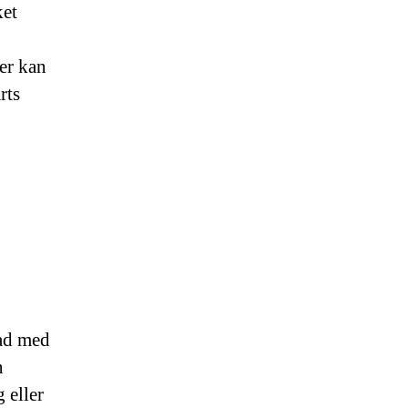
ket
er kan
rts
rad med
n
 eller