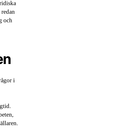
ridiska
 redan
ng och
en
rågor i
gtid.
beten,
ällaren.