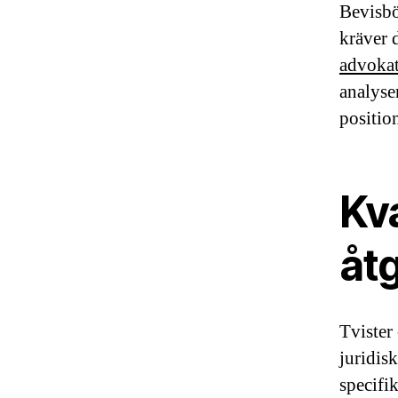
Bevisbö
kräver 
advokat
analyse
positio
Kva
åt
Tvister
juridis
specifi