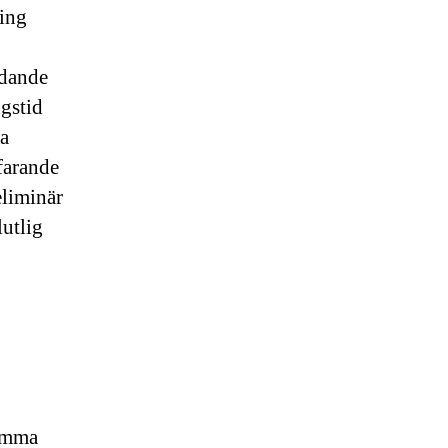
ning
ndande
ngstid
a
rfarande
eliminär
lutlig
samma