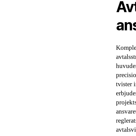
Av
an
Komplex
avtalss
huvuden
precisio
tvister
erbjude
projekt
ansvaret
reglera
avtalsvi