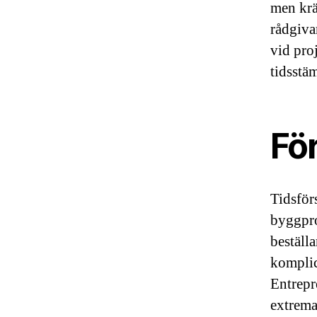
men krä
rådgiva
vid proj
tidsstä
Fö
Tidsför
byggpro
beställ
komplic
Entrepr
extrema