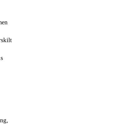
men
skilt
ns
ng,