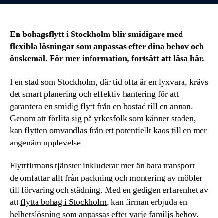
En bohagsflytt i Stockholm blir smidigare med
flexibla lösningar som anpassas efter dina behov och
önskemål. För mer information, fortsätt att läsa här.
I en stad som Stockholm, där tid ofta är en lyxvara, krävs
det smart planering och effektiv hantering för att
garantera en smidig flytt från en bostad till en annan.
Genom att förlita sig på yrkesfolk som känner staden,
kan flytten omvandlas från ett potentiellt kaos till en mer
angenäm upplevelse.
Flyttfirmans tjänster inkluderar mer än bara transport –
de omfattar allt från packning och montering av möbler
till förvaring och städning. Med en gedigen erfarenhet av
att
flytta bohag i Stockholm
, kan firman erbjuda en
helhetslösning som anpassas efter varje familjs behov.