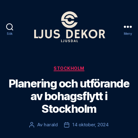
Sök
Meny
Ljus
Dekorationer
Ljusdal
Kategorier
STOCKHOLM
Planering och utförande
av bohagsflytt i
Stockholm
Av
harald
14 oktober, 2024
Inläggsförfattare
Inläggsdatum