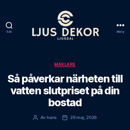
Sök
Meny
Ljus
Dekorationer
Ljusdal
Kategorier
MÄKLARE
Så påverkar närheten till
vatten slutpriset på din
bostad
Av
hans
29 maj, 2026
Inläggsförfattare
Inläggsdatum